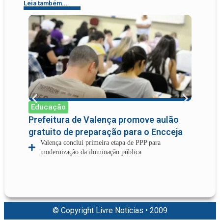
Leia também...
Educação
Cult
Prefeitura de Valença promove aulão
2ª R
gratuito de preparação para o Encceja
negr
Valença conclui primeira etapa de PPP para
prog
modernização da iluminação pública
Va
de
© Copyright Livre Notícias • 2009