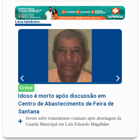
Leia também...
Crime
Cri
Idoso é morto após discussão em
Jove
Centro de Abastecimento de Feira de
reti
Santana
Vitó
Jovem sofre traumatismo craniano após abordagem da
Va
Guarda Municipal em Luís Eduardo Magalhães
mi