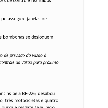
es de controle realizados
que assegure janelas de
 as bombonas se desloquem
ção de previsão da vazão à
 controle da vazão para próximo
antins pela BR-226, desabou
o, três motocicletas e quatro
busca e resgate teve início