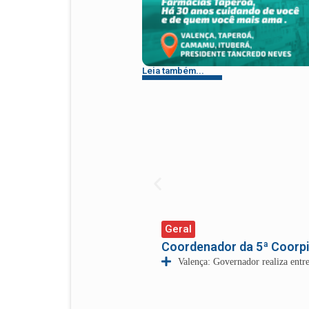
Leia também...
Geral
Coordenador da 5ª Coorp
Valença: Governador realiza ent