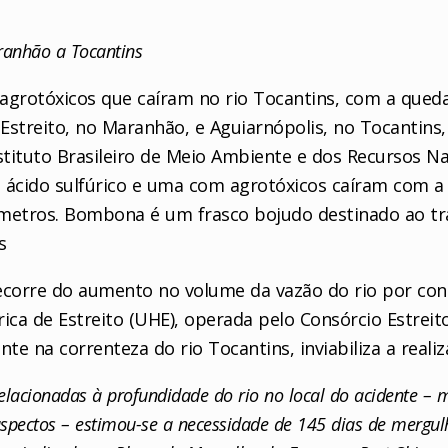
ranhão a Tocantins
agrotóxicos que caíram no rio Tocantins, com a queda
 Estreito, no Maranhão, e Aguiarnópolis, no Tocantins
stituto Brasileiro de Meio Ambiente e dos Recursos Na
 ácido sulfúrico e uma com agrotóxicos caíram com a
 metros. Bombona é um frasco bojudo destinado ao 
s
ecorre do aumento no volume da vazão do rio por con
ica de Estreito (UHE), operada pelo Consórcio Estreit
e na correnteza do rio Tocantins, inviabiliza a reali
elacionadas à profundidade do rio no local do acidente – 
 aspectos – estimou-se a necessidade de 145 dias de mergul