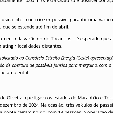
adamente 1.000 m³/s. Esta vazão só é possível por açõ
 usina informou não ser possível garantir uma vazão 
que se estende até fim de abril.
aumento da vazão do rio Tocantins – é esperado que
atingir localidades distantes.
 solicitado ao Consórcio Estreito Energia (Ceste) apresenta
isão de abertura de possíveis janelas para mergulho, com o
gão ambiental.
 de Oliveira, que ligava os estados do Maranhão e Toc
 dezembro de 2024. Na ocasião, três veículos de passei
ponte caíram no rio, com 18 pessoas. A operação de 