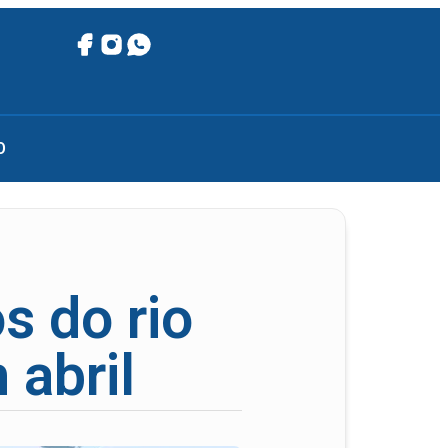
O
s do rio
 abril