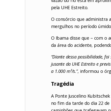
vazão do rio está em aproxim
pela UHE Estreito.
O consórcio que administra a
mergulhos no período úmido, 
O Ibama disse que – com o 
da área do acidente, podendo 
“Diante dessa possibilidade, foi
jusante da UHE Estreito e prev
a 1.000 m³/s.”
, informou o ór
Tragédia
A Ponte Juscelino Kubitschek
no fim da tarde do dia 22 de
caminhões que trafegavam na 