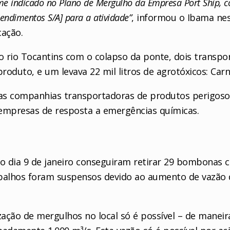
orme indicado no Plano de Mergulho da Empresa Port Ship, 
endimentos S/A] para a atividade”
, informou o Ibama nes
cação.
 rio Tocantins com o colapso da ponte, dois transpor
roduto, e um levava 22 mil litros de agrotóxicos: Carn
 as companhias transportadoras de produtos perigos
empresas de resposta a emergências químicas.
o dia 9 de janeiro conseguiram retirar 29 bombonas c
abalhos foram suspensos devido ao aumento de vazão d
zação de mergulhos no local só é possível – de maneir