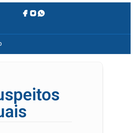
O
uspeitos
uais