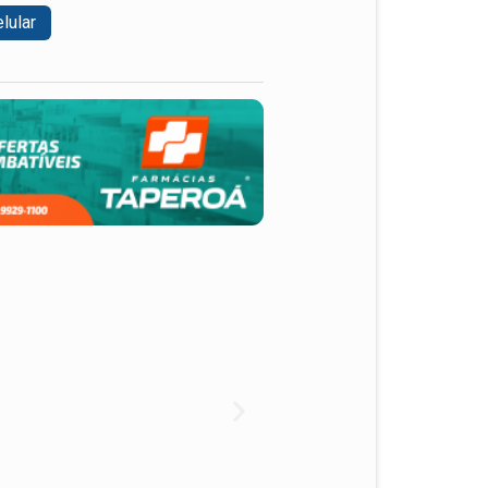
lular
Geral