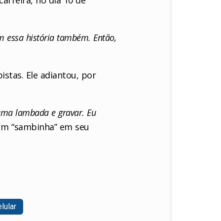
m essa história também. Então,
istas. Ele adiantou, por
uma lambada e gravar. Eu
r um “sambinha” em seu
lular