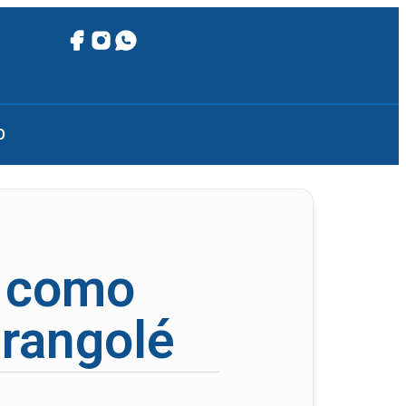
O
o como
arangolé