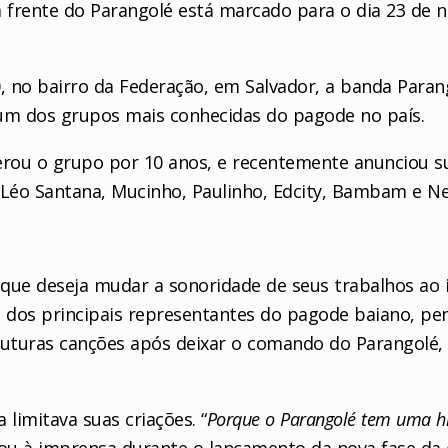
à frente do Parangolé está marcado para o dia 23 de
0, no bairro da Federação, em Salvador, a banda Pa
um dos grupos mais conhecidas do pagode no país.
derou o grupo por 10 anos, e recentemente anunciou s
éo Santana, Mucinho, Paulinho, Edcity, Bambam e Ne
que deseja mudar a sonoridade de seus trabalhos ao in
m dos principais representantes do pagode baiano, pe
futuras canções após deixar o comando do Parangolé
limitava suas criações. “
Porque o Parangolé tem uma hist
icou à imprensa durante o lançamento da nova fase da c