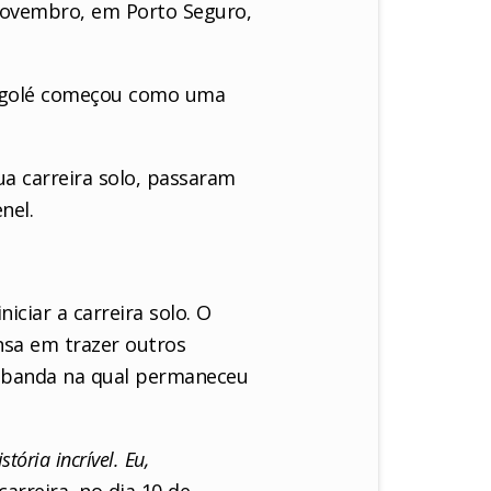
 novembro, em Porto Seguro,
rangolé começou como uma
ua carreira solo, passaram
nel.
iciar a carreira solo. O
nsa em trazer outros
, banda na qual permaneceu
ória incrível. Eu,
arreira, no dia 10 de