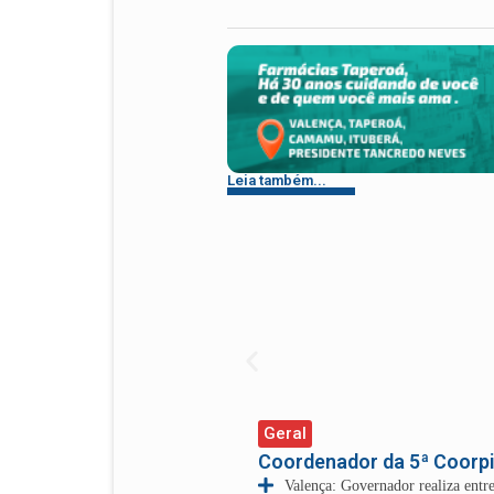
Leia também...
Geral
Coordenador da 5ª Coorp
Valença: Governador realiza ent