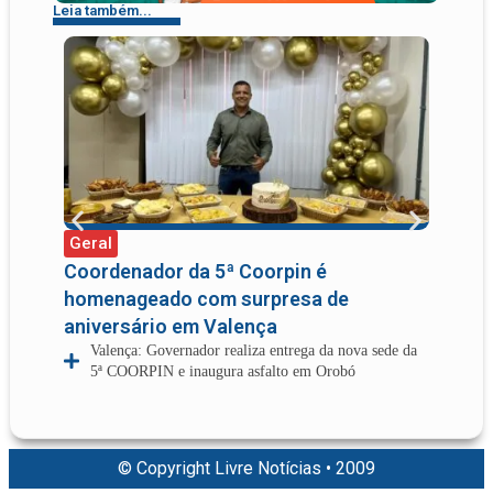
Leia também...
Geral
Gera
Coordenador da 5ª Coorpin é
Diti
homenageado com surpresa de
sobr
aniversário em Valença
depu
Valença: Governador realiza entrega da nova sede da
Di
5ª COORPIN e inaugura asfalto em Orobó
Câ
© Copyright Livre Notícias • 2009