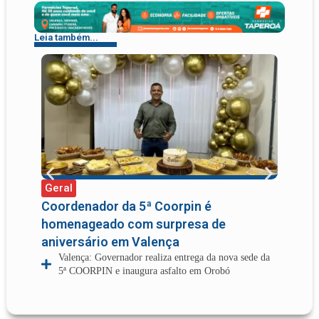
Leia também...
Geral
Gera
Coordenador da 5ª Coorpin é
Diti
homenageado com surpresa de
sobr
aniversário em Valença
depu
Valença: Governador realiza entrega da nova sede da
Di
5ª COORPIN e inaugura asfalto em Orobó
Câ